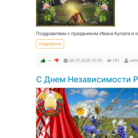
Поздравляем с праздником Ивана Купала и о
Подробнее
—
06.07.2026
10:00
761
adm
С Днем Независимости Р