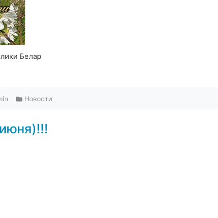
блики Белар
min
Новости
июня)!!!