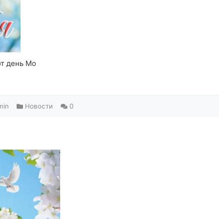
т день Мо
min
Новости
0