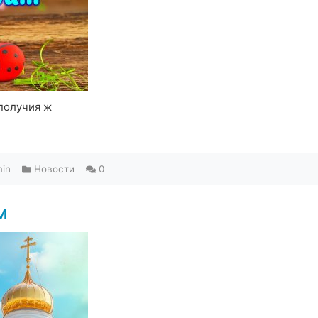
получия ж
in
Новости
0
м